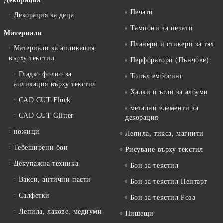
Декорация
Печати
Декорация за деца
Тампони за печати
Материали
Планери и стикери за тях
Материали за апликация
върху текстил
Перфоратори (Пънчове)
Гладко фолио за
Топъл ембосинг
апликация върху текстил
Халки и ъгли за албуми
CAD CUT Flock
метални елементи за
CAD CUT Glitter
декорация
ножици
Лепила, тикса, магнити
Тебеширени бои
Рисуване върху текстил
Декупажна техника
Бои за текстил
Вакси, антични пасти
Бои за текстил Пентарт
Салфетки
Бои за текстил Роза
Лепила, лакове, медиуми
Пишещи