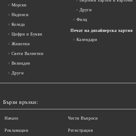
Перлени хартии и картони
Морски
Други
Надписи
Филц
Коледа
Печат на дизайнерска хартия
Цифри и Букви
Календари
Животни
Свети Валентин
Великден
Други
Бързи връзки:
Начало
Чести Въпроси
Рекламации
Регистрация