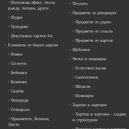
Напукващ ефект, пасти,
Позлата
ръжда, патина, други
Предмети за декорация
Пудри
Предмети от дърво
Грундове
Предмети от стъкло
Декупажна хартия А4
Предмети от картон
Елементи от бирен картон
Шаблони
Рамки
Четки и помощни
Силуети
Естествен косъм
Бебешки
Синтетични
Ключове
Шпакли
Сватба
Помощни
Пеперуди
Хартии и картони
Готварски
Хартии и картони - гладки
Орнаменти, Клонки,
и структурни
Листа