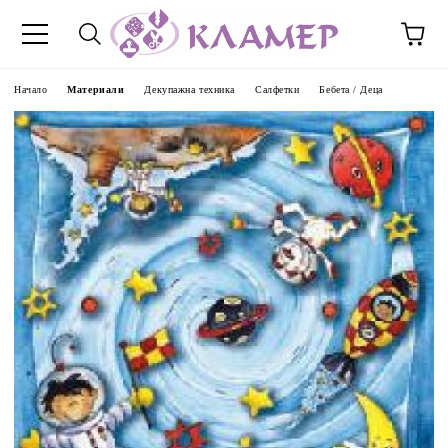
Начало
Материали
Декупажна техника
Салфетки
Бебета / Деца