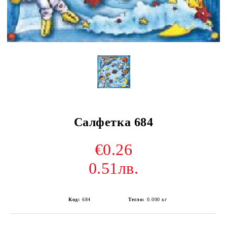
Салфетка 684
€0.26
0.51лв.
Код:
684
Тегло:
0.000
кг